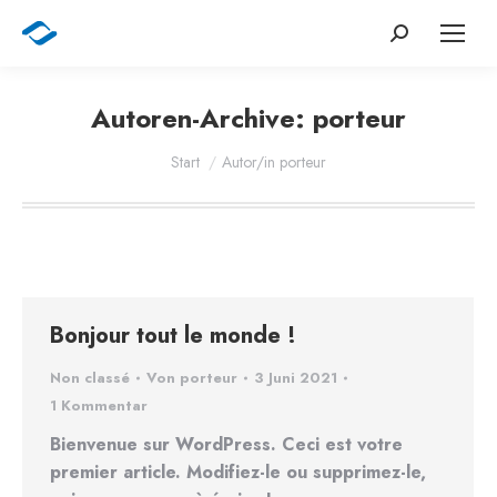
Search:
Autoren-Archive:
porteur
Sie befinden sich hier:
Start
Autor/in porteur
Bonjour tout le monde !
Non classé
Von
porteur
3 Juni 2021
1 Kommentar
Bienvenue sur WordPress. Ceci est votre
premier article. Modifiez-le ou supprimez-le,